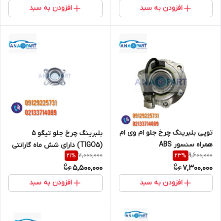
افزودن به سبد
افزودن به سبد
توپی بلبرینگ چرخ جلو ام وی ام
بلبرینگ چرخ جلو تیگو 5
همراه سنسور ABS
(TlGO5) دارای شش ماه گارانتی
7,000,000
9,600,000
21
%
23
%
530(MVM530) دارای گارانتی
تعویض
5,500,000
7,300,000
شش ماهه تعویض
افزودن به سبد
افزودن به سبد