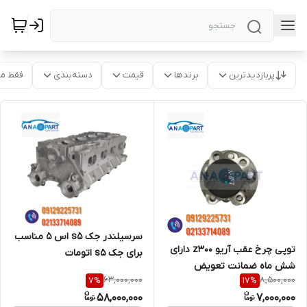
پربازدیدترین
برندها
قیمت
دسته‌بندی
فقط م
سرسیلندر جک s5 اس ۵ مناسب
توپی چرخ عقب آریو z300 دارای
برای جک s5 اتومات
شش ماه ضمانت تعویض
63,000,000
8,500,000
7
%
17
%
58,000,000
7,000,000