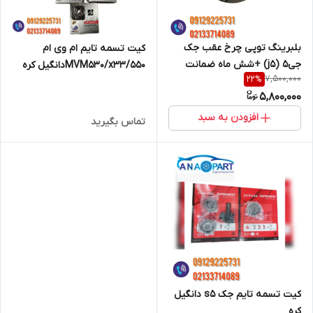
بلبرینگ توپی چرخ عقب جک
کیت تسمه تایم ام وی ام
جی5 (j5) +شش ماه ضمانت
MVM530/x33/550دانگیل کره
7,500,000
22
%
5,800,000
افزودن به سبد
تماس بگیرید
کیت تسمه تایم جک s5 دانگیل
کره