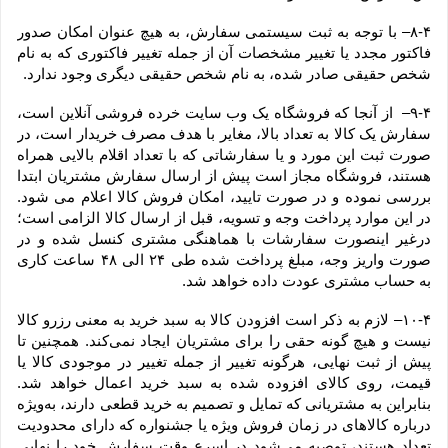
۸-۴– با توجه به ثبت سیستمی سفارش، به هیچ عنوان امکان صدور 
فاکتور مجدد یا تغییر مشخصات آن از جمله تغییر فاکتوری که به نام 
شخص حقیقی صادر شده، به نام شخص حقیقی دیگری وجود ندارد.
۹-۴–  از آنجا که فروشگاه یک وب ‌سایت خرده‌ فروشی آنلاین است، 
سفارش یک کالا به تعداد بالا، مغایر با هدف مصرف خریدار است، در 
صورت ثبت این مورد و یا سفارشاتی که با تعداد اقلام بالایی همراه 
هستند، فروشگاه مجاز است پیش از ارسال سفارش مشتریان ابتدا 
بررسی نموده و در صورت تایید، امکان فروش کالا اعلام می شود. 
در این موارد پرداخت وجه و تسویه، قبل از ارسال کالا الزامی است؛ 
درغیر اینصورت سفارشات با هماهنگی مشتری کنسل شده و در 
صورت واریز وجه، مبلغ پرداخت شده طی ۲۴ الی ۴۸ ساعت کاری 
به حساب مشتری عودت داده خواهد شد.
۱۰-۴– لازم به ذکر است افزودن کالا به سبد خرید به معنی رزرو کالا 
نیست و هیچ گونه حقی را برای مشتریان ایجاد نمی‌کند. همچنین تا 
پیش از ثبت نهایی، هرگونه تغییر از جمله تغییر در موجودی کالا یا 
قیمت، روی کالای افزوده شده به سبد خرید اعمال خواهد شد. 
بنابراین به مشتریانی که تمایل و تصمیم به خرید قطعی دارند، به‌ویژه 
درباره کالاهای در زمان فروش ویژه یا جشنواره که دارای محدودیت 
تعداد هستند، توصیه می‌شود در اسرع وقت سفارش خود را نهایی 