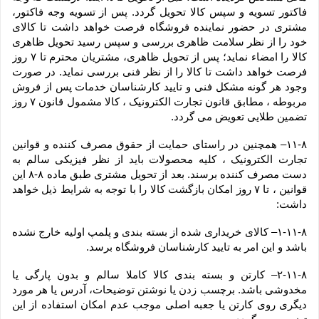
فاکتور تسویه و سپس کالا تحویل گردد. پس از تسویه وجه فاکتور، 
مشتری در حضور نماینده فروشگاه فرصت خواهد داشت تا کالای 
خود را از نظر سلامت ظاهری بررسی و سپس رسید تحویل ظاهری 
کالا را امضاء نماید؛ پس از تحویل ظاهری، مشتریان محترم تا ۷ روز 
فرصت خواهد داشت تا کالا را از نظر فنی بررسی نماید. در صورت 
وجود هر گونه مشکل فنی و تایید کارشناسان خدمات پس از فروش 
مربوطه ، مطابق قانون تجارت الکترونیک ، کالا مشمول قانون ۷ روز 
تضمین طلایی تعویض می گردد.
۱۱-۸– همچنین در راستای حمایت از حقوق مصرف کننده و قوانین 
تجارت الکترونیک ، کلیه محصولات باید از نظر فیزیکی سالم به 
دست مصرف کننده برسند. بعد از تحویل مشتری طبق ماده ۸-۸ این 
قوانین ، تا ۷ روز امکان بازگشت کالا را با توجه به شرایط ذیل خواهد 
داشت:
۱-۱۱-۸– کالای خریداری شده از بسته بندی و پلمپ اولیه خارج نشده 
باشد و این امر به تایید کارشناسان فروشگاه برسد.
۲-۱۱-۸– کارتن و بسته بندی کالا کاملا سالم و بدون پارگی یا 
مخدوشی باشد. برچسب زدن یا نوشتن توضیحات، آدرس یا هر مورد 
دیگری روی کارتن یا جعبه اصلی موجب عدم امکان استفاده از این 