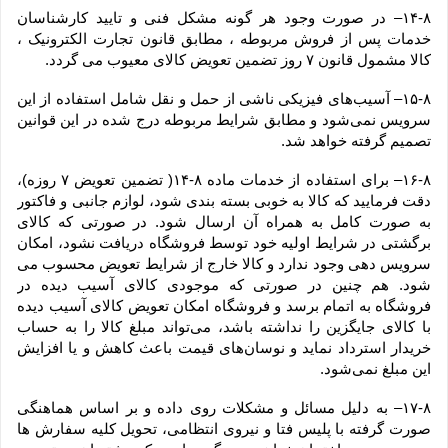
۱۴-۸– در صورت وجود هر گونه مشکل فنی و تایید کارشناسان 
خدمات پس از فروش مربوطه ، مطابق قانون تجارت الکترونیک ، 
کالا مشمول قانون ۷ روز تضمین تعویض کالای معیوب می گردد.
۱۵-۸– آسیب‏‌های فیزیکی ناشی از حمل و نقل شامل استفاده از این 
سرویس نمی‏‌شود و مطابق شرایط مربوطه درج شده در این قوانین 
تصمیم گرفته خواهد شد.
۱۶-۸– برای استفاده از خدمات ماده ۸-۱۴( تضمین تعویض ۷ روزه)، 
دقت فرمایید که کالا به ‏خوبی بسته ‌بندی شود، لوازم جانبی و فاکتور 
به صورت کامل به همراه آن ارسال شود. در صورتی که کالای 
برگشتی در شرایط اولیه خود توسط فروشگاه دریافت نشود، امکان 
سرویس دهی وجود ندارد و کالا خارج از شرایط تعویض محسوب می 
شود. هم چنین در صورتی که موجودی کالای آسیب دیده در 
فروشگاه به اتمام برسد و فروشگاه امکان تعویض کالای آسیب دیده 
با کالای جایگزین را نداشته باشد، می‌تواند مبلغ کالا را به حساب 
خریدار استرداد نماید و نوسان‏‌های قیمت باعث کاهش و یا افزایش 
این مبلغ نمی‌‏شود.
۱۷-۸– به دلیل مسائل و مشکلات روی داده و بر اساس هماهنگی 
صورت گرفته با پلیس فتا و نیروی انتظامی، تحویل کلیه سفارش ها 