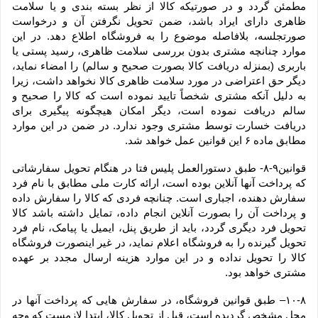
مطمئن گردد و در صورتیکه کالا از نظر بسته بندی و یا سلامت 
ظاهری دارای ایراد باشد، ضمن تحویل نگرفتن آن و درخواست 
صورتجلسه، بلافاصله موضوع را به فروشگاه اطلاع دهد. در این 
موارد چنانچه مشتری بدون بررسی سلامت ظاهری، رسید پستی یا 
باربری (بمنزله دریافت کالا بصورت صحیح و سالم) را امضاء نماید، 
دیگر حق اعتراضی در مورد سلامت ظاهری کالا نخواهد داشت، زیرا 
به دلیل آنکه مشتری شخصاً تایید نموده است که کالا را صحیح و 
سالم دریافت نموده است، دیگر امکان هیچگونه پیگیری برای 
دریافت خسارت توسط مشتری وجود ندارد. در ضمن در این موارد 
مطابق ماده ۶ این قوانین عمل خواهد شد.
قوانین۹-۸- طبق دستورالعمل پلیس فتا در هنگام تحویل سفارشاتی 
که پرداخت آنها آنلاین بوده است، ارائه کارت ملی مطابق با نام فرد 
سفارش دهنده، اجباری است. چنانچه فردی که کالا را سفارش داده 
و پرداخت آن را بصورت آنلاین انجام داده، تمایل داشته باشد کالا 
تحویل فرد دیگری گردد، باید از طریق پنل، ایمیل یا پیامک، نام فرد 
تحویل گیرنده را به فروشگاه اعلام نماید، در غیر اینصورت فروشگاه 
کالا را تحویل نداده و در این موارد هزینه ارسال مجدد بر عهده 
مشتری خواهد بود.
۱۰-۸– طبق قوانین فروشگاه، در سفارش هایی که پرداخت آنها در 
محل مشخص گردیده است، قبل از تحویل کالا، ابتدا لازمست که وجه 