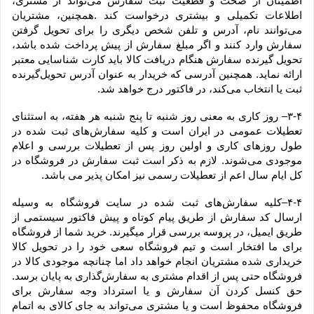
اطمینان از صحت و قطعیت ثبت سفارش می‌تواند از مشتری، 
اطلاعات تکمیلی و بیشتری درخواست کند .همچنین، مشتریان 
می‌توانند نام، آدرس و تلفن شخص دیگری را برای تحویل گرفتن 
سفارش وارد کنند و اگر مبلغ سفارش از پیش پرداخت شده باشد، 
تحویل گیرنده سفارش هنگام دریافت کالا باید کارت شناسایی معتبر 
ارائه نماید. همچنین آدرسی که خریدار به عنوان آدرس تحویل‌گیرنده 
ثبت یا انتخاب می‌کند، در فاکتور درج خواهد شد.
۳-۴– روز کاری به معنی روز شنبه تا پنج شنبه هر هفته، به استثنای 
تعطیلات عمومی در ایران است و کلیه سفارش‏‌های ثبت شده در 
طول روزهای کاری و اولین روز پس از تعطیلات بررسی و اعلام 
موجودی می‌‏شوند. لازم به ذکر است ثبت سفارش در فروشگاه در 
کل ایام سال اعم از تعطیلات رسمی نیز امکان پذیر می باشد.
۴-۴–کلیه سفارش‌‏های ثبت شده در سایت فروشگاه به وسیله 
ارسال کد سفارش از طریق پیام کوتاه و پیش فاکتور سیستمی از 
طریق ایمیل، در پروسه بررسی قرار میگیرند. خرید شما از فروشگاه 
برای ما افتخار است و تیم فروشگاه سعی خود را در تحویل کالا 
خریداری شده مشتریان انجام خواهد داد اما چنانچه موجودی کالا در 
فروشگاه حتی پس از اقدام مشتری به سفارش‌‏گذاری به پایان برسد. 
حق کنسل کردن آن سفارش و یا استرداد وجه سفارش برای 
فروشگاه محفوظ است و یا مشتری می‏‌تواند به جای کالای به اتمام 