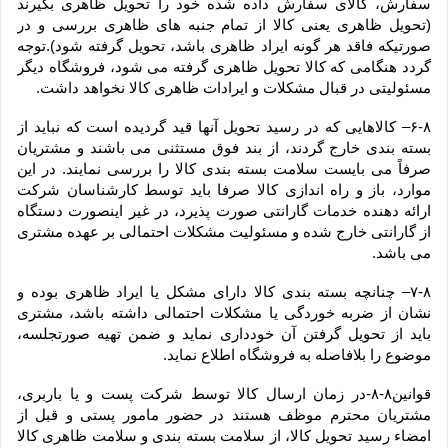
سفارش، کالای سفارش داده شده خود را تحویل ظاهری بگیرند 
(تحویل ظاهری یعنی کالا از تمام جنبه های ظاهری بررسی و در 
صورتیکه فاقد هر گونه ایراد ظاهری باشد، تحویل گرفته شود).توجه 
گردد هنگامی که کالا تحویل ظاهری گرفته می شود، فروشگاه دیگر 
مسئولیتی در قبال مشکلات و ایرادات ظاهری کالا نخواهد داشت.
۶-۸– کالاهایی که در رسید تحویل آنها قید گردیده است که نباید از 
بسته بندی خارج گردند، از بند فوق مستثنی می باشند و مشتریان 
صرفاً می بایست سلامت بسته بندی کالا را بررسی نمایند. در این 
موارد، باز و راه اندازی کالا صرفا باید توسط کارشناسان شرکت 
ارائه دهنده خدمات گارانتی صورت پذیرد، در غیر اینصورت دستگاه 
از گارانتی خارج شده و مسئولیت مشکلات احتمالی بر عهده مشتری 
می باشد.
۷-۸– چنانچه بسته بندی کالا دارای مشکل یا ایراد ظاهری بوده و 
نشان از ضربه خوردگی یا مشکلات احتمالی داشته باشد، مشتری 
باید از تحویل گرفتن آن خودداری نماید و ضمن تهیه صورتجلسه، 
موضوع را بلافاصله به فروشگاه اطلاع نماید.
قوانین۸-۸-در زمان ارسال کالا توسط شرکت پست و یا باربری، 
مشتریان محترم موظف هستند در حضور مامور پستی و قبل از 
امضاء رسید تحویل کالا، از سلامت بسته بندی و سلامت ظاهری کالا 