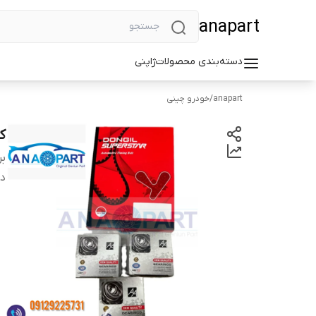
anapart
دسته‌بندی محصولات
ژاپنی
anapart
/
خودرو چینی
کی
بر
دس