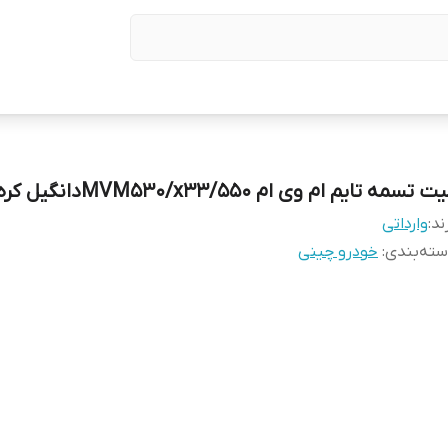
ت تسمه تایم ام وی ام MVM530/x33/550دانگیل کره
ند:
وارداتی
ته‌بندی
:
خودرو چینی