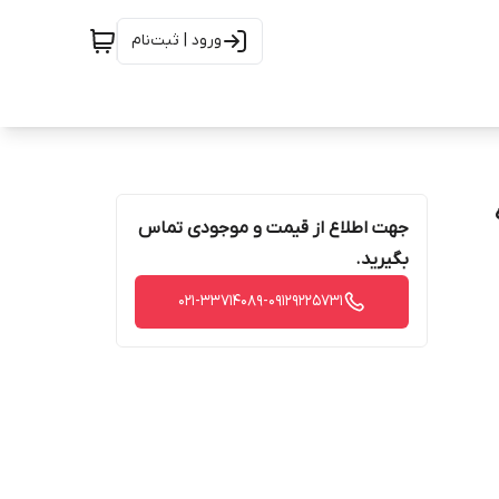
ورود | ثبت‌نام
جهت اطلاع از قیمت و موجودی تماس
بگیرید.
021-33714089-09129225731