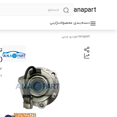
anapart
دسته‌بندی محصولات
ژاپنی
anapart
/
خودرو چینی
530
بر
دس