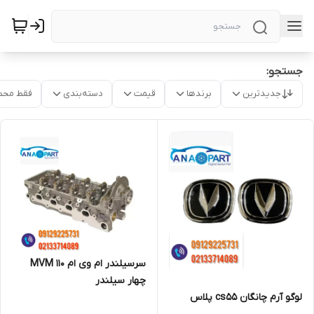
جستجو:
جدیدترین
برندها
قیمت
دسته‌بندی
فقط محص
سرسیلندر ام وی ام ۱۱۰ MVM
چهار سیلندر
لوگو آرم چانگان cs55 پلاس