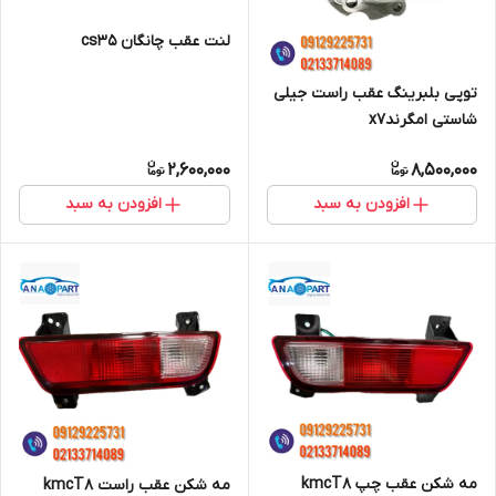
لنت عقب چانگان cs35
توپی بلبرینگ عقب راست جیلی
شاستی امگرندx7
2,600,000
8,500,000
افزودن به سبد
افزودن به سبد
مه شکن عقب چپ kmcT8
مه شکن عقب راست kmcT8