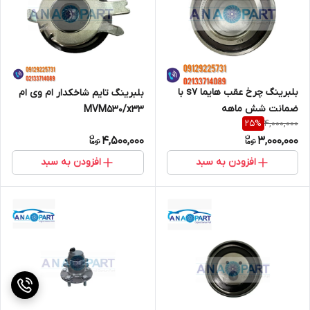
بلبرینگ چرخ عقب هایما s7 با
بلبرینگ تایم شاخکدار ام وی ام
ضمانت شش ماهه
MVM530/x33
4,000,000
25
%
4,500,000
3,000,000
افزودن به سبد
افزودن به سبد