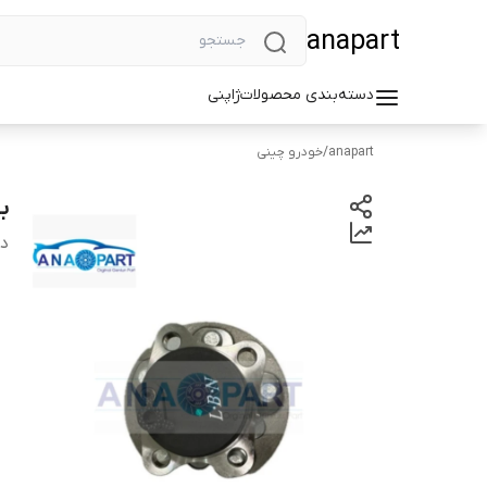
anapart
دسته‌بندی محصولات
ژاپنی
anapart
/
خودرو چینی
بل
دس