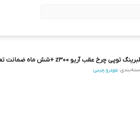
برینگ توپی چرخ عقب آریو z300 +شش ماه ضمانت تعویض
ته‌بندی
:
خودرو چینی