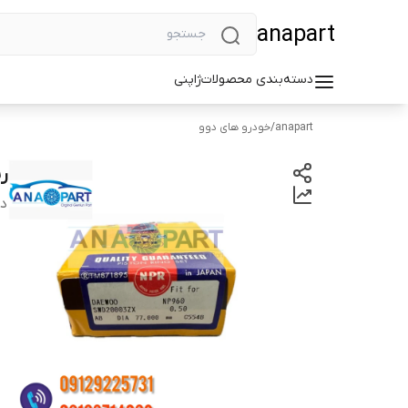
anapart
دسته‌بندی محصولات
ژاپنی
anapart
/
خودرو های دوو
ری
دس