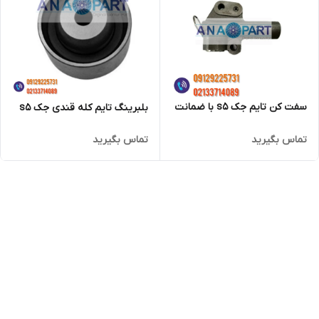
سفت کن تایم جک s5 با ضمانت
بلبرینگ تایم کله قندی جک s5
تماس بگیرید
تماس بگیرید