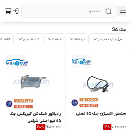
جک S5
پربازدیدترین
برندها
قیمت
دسته‌بندی
فقط م
سنسور اکسیژن جک s5 اصلی
رادیاتور خنک کن گیربکس جک
s5 نیو اصلی شرکتی
19,500,000
7,000,000
28
%
14
%