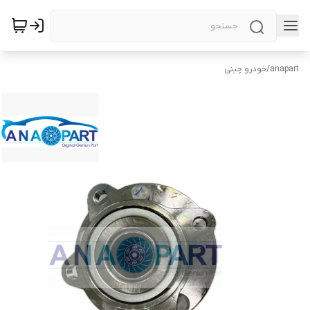
anapart
/
خودرو چینی