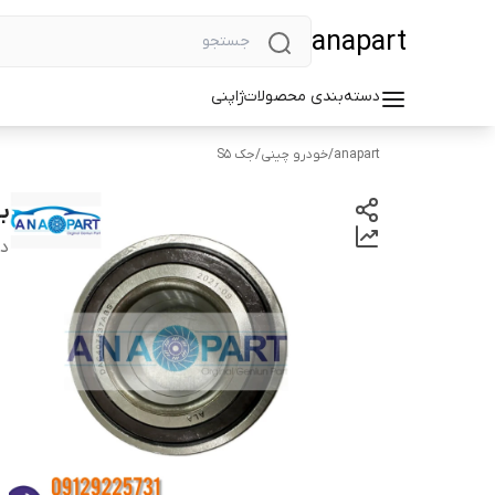
anapart
دسته‌بندی محصولات
ژاپنی
anapart
/
خودرو چینی
/
جک S5
ب
دس