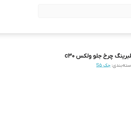
لبرینگ چرخ جلو ولکس c30
ته‌بندی
:
جک S5