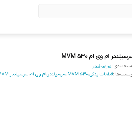
سیلندر ام وی ام 530 MVM
ته‌بندی
:
سرسیلندر
چسب‌ها :
قطعات یدکی
،
MVM 530
،
سرسیلندر
،
ام وی ام
،
سرسیلندر MVM