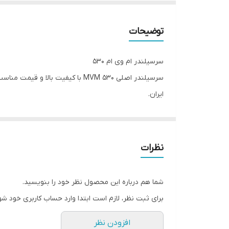
توضیحات
سرسیلندر ام وی ام 530
سرسیلندر اصلی MVM 530 با کیفی
ایران.
سازگار با مدل‌های MVM 530 و X33
جنس باکیفیت و مقاوم
نصب آسان و استاندارد
نظرات
شما هم درباره این محصول نظر خود را بنویسید.
برای ثبت نظر، لازم است ابتدا وارد حساب کاربری خود شو
افزودن نظر