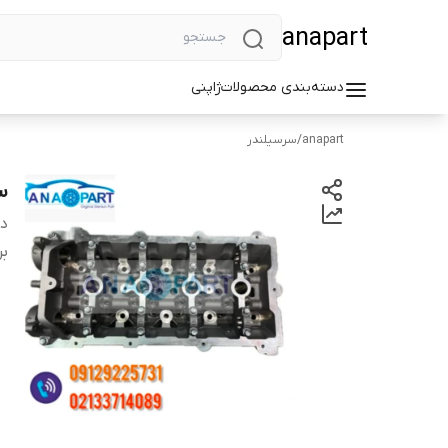
anapart
دسته‌بندی محصولات
ژاپنی
anapart
/
سرسیلندر
سر
دس
بر