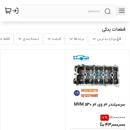
قطعات یدکی
پربازدیدترین
برندها
قیمت
دسته‌بندی
فقط م
سرسیلندر ام وی ام 530 MVM
52,000,000
17
%
43,000,000