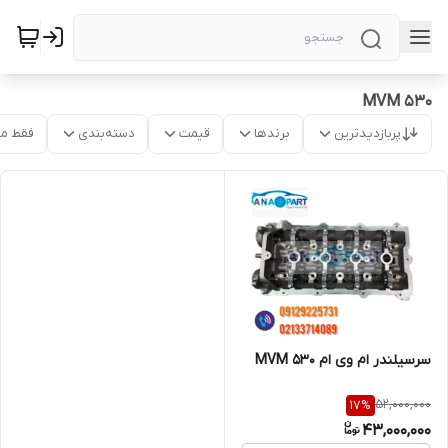
MVM 530
پربازدیدترین
برندها
قیمت
دسته‌بندی
فقط م
سرسیلندر ام وی ام 530 MVM
52,000,000
17
%
43,000,000