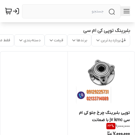
بلبرینگ توپی کی ام سی
پربازدیدترین
برندها
قیمت
دسته‌بندی
فقط م
توپی بلبرینگ چرخ جلو کی ام
سی j7 kmc با ضمانت
9,000,000
22
%
7,000,000