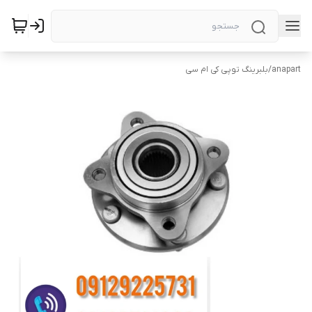
anapart
/
بلبرینگ توپی کی ام سی