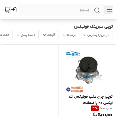
توپی بلبرینگ فونیکس
پربازدیدترین
برندها
قیمت
دسته‌بندی
فقط م
توپی چرخ عقب فونیکس اف
ایکس Fx با ضمانت
15,000,000
26
%
11,000,000