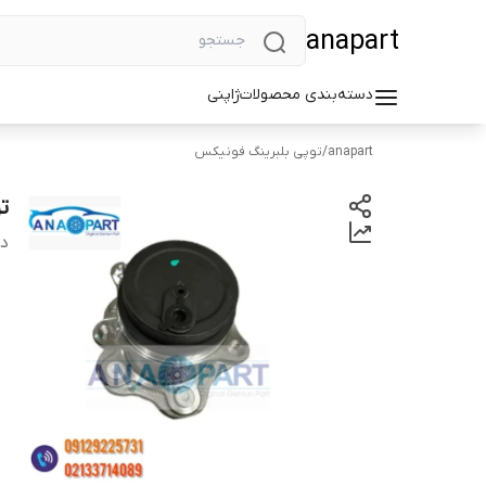
anapart
دسته‌بندی محصولات
ژاپنی
anapart
/
توپی بلبرینگ فونیکس
تو
دس