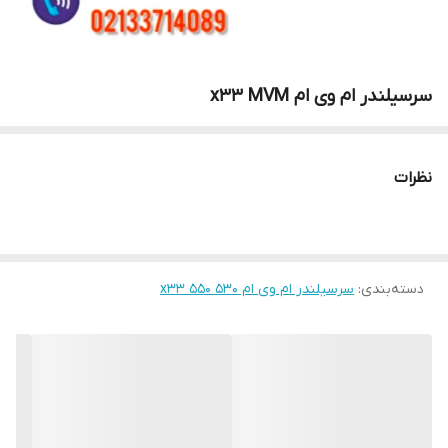
سرسیلندر ام وی ام x33 MVM
نظرات
دسته‌بندی
:
سرسیلندر ام وی ام ۵۳۰ x33 550