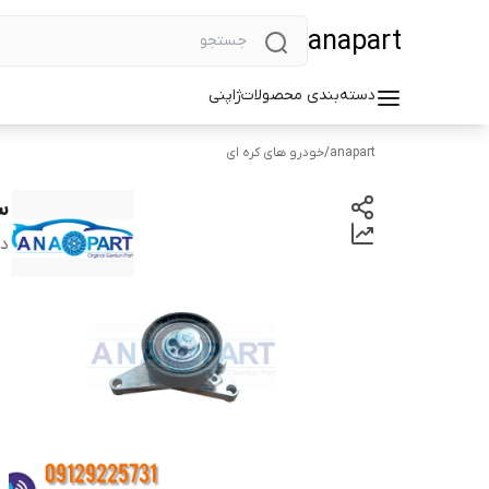
anapart
دسته‌بندی محصولات
ژاپنی
anapart
/
خودرو های کره ای
س
دس