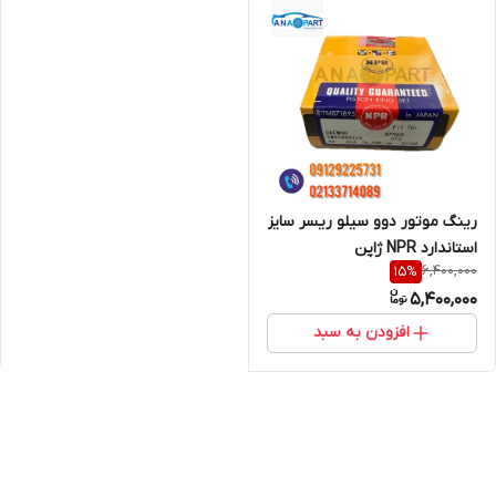
رینگ موتور دوو سیلو ریسر سایز
استاندارد NPR ژاپن
6,400,000
15
%
5,400,000
افزودن به سبد