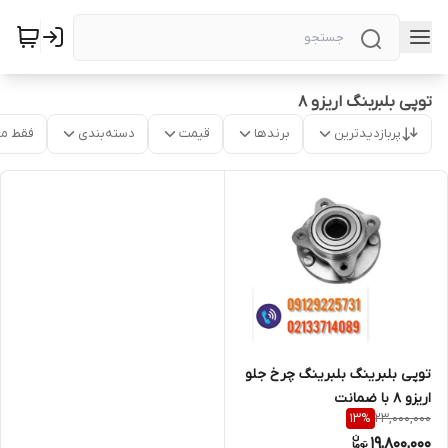
توپی بلبربنگ اریزو ۸
پربازدیدترین
برندها
قیمت
دسته‌بندی
فقط م
توپی بلبرینگ بلبرینگ چرخ جلو
اریزو ۸ با ضمانت
23,000,000
13
%
19,800,000