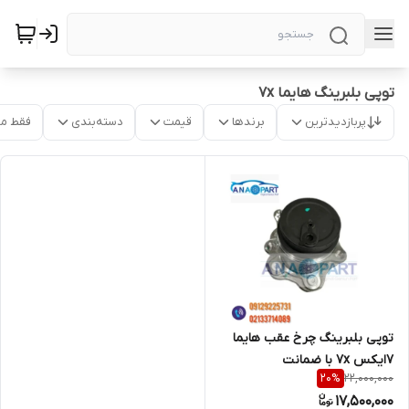
توپی بلبرینگ هایما ۷x
پربازدیدترین
برندها
قیمت
دسته‌بندی
فقط م
توپی بلبرینگ چرخ عقب هایما
7ایکس 7x با ضمانت
22,000,000
20
%
17,500,000