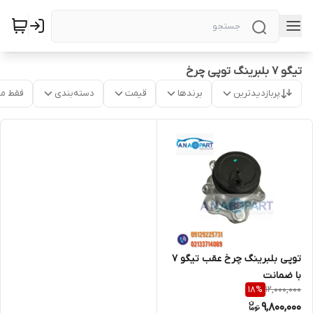
تیگو ۷ بلبرینگ توپی چرخ
پربازدیدترین
برندها
قیمت
دسته‌بندی
فقط م
توپی بلبرینگ چرخ عقب تیگو ۷
با ضمانت
12,000,000
18
%
9,800,000