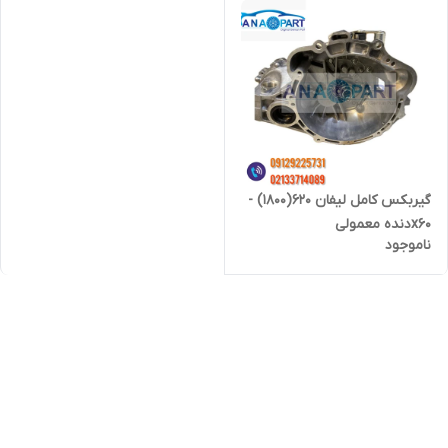
گیربکس کامل لیفان 620(۱۸۰۰) -
x60دنده معمولی
ناموجود