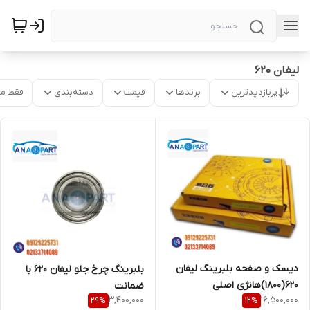
لیفان 620
پربازدیدترین
برندها
قیمت
دسته‌بندی
فقط م
دیسک و صفحه بلبرینگ لیفان
بلبرینگ چرخ جلو لیفان 620 با
620(1800)هانژی اصلی
ضمانت
3,400,000
16,500,000
29
%
12
%