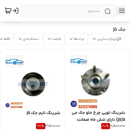
جک j5
پربازدیدترین
برندها
قیمت
دسته‌بندی
فقط م
بلبرینگ توپی چرخ جلو جک جی
بلبرینگ تایم جک j5
5(j5) دارای شش ماه ضمانت
3,500,000
8,500,000
28
%
20
%