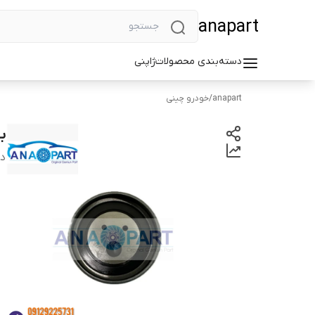
anapart
دسته‌بندی محصولات
ژاپنی
anapart
/
خودرو چینی
بل
دس