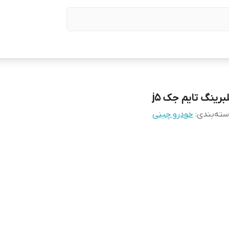
برینگ تایم جک j5
ته‌بندی
:
خودرو چینی