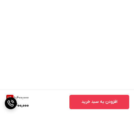
8,400,000
11
%
افزودن به سبد خرید
7,400,000