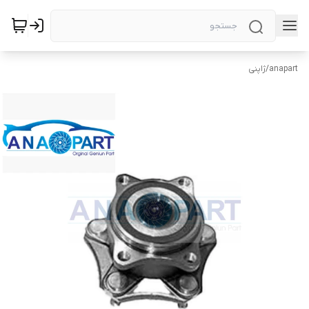
anapart
/
ژاپنی