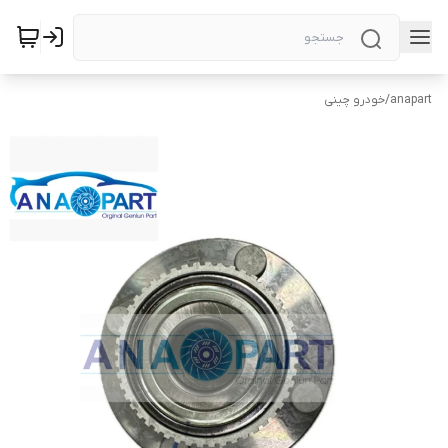
anapart
/
خودرو چینی