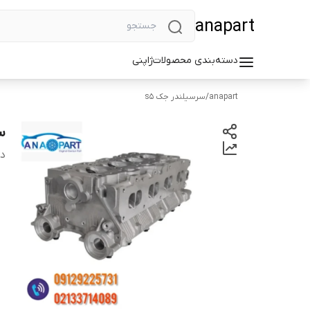
anapart
دسته‌بندی محصولات
ژاپنی
anapart
/
سرسیلندر جک s5
سرس
دس