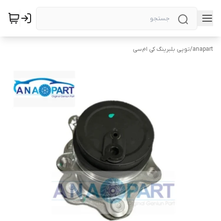
anapart
/
توپی بلبرینگ کی ام‌سی