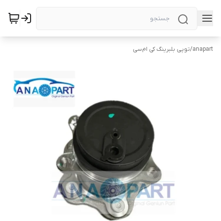
anapart
/
توپی بلبرینگ کی ام‌سی