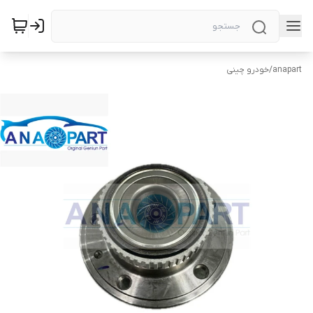
anapart
/
خودرو چینی