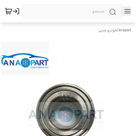
anapart
/
خودرو چینی