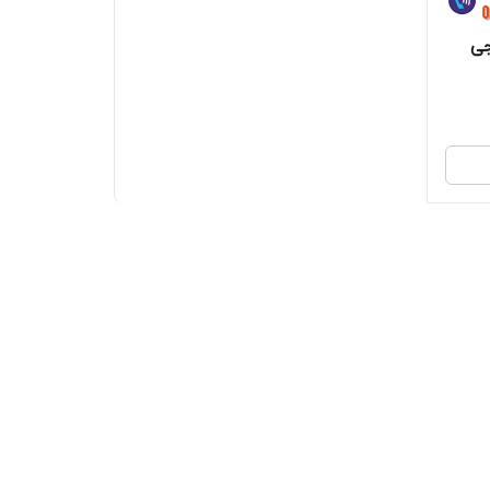
نگ چرخ عقب جک j4 جی