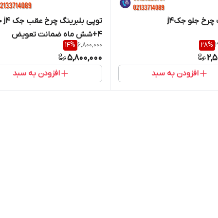
 چرخ جلو جکj4
توپی بلبری
۴+شش ماه ضمانت تعویض
14
%
6,800,000
28
%
3
5,800,000
2,
افزودن به سبد
افزودن به سبد