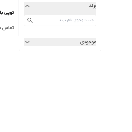
برند
توپی بل
تماس ب
موجودی