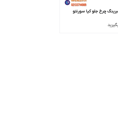
برینگ چرخ جلو کیا سورنتو
گیرید